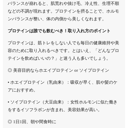
バランスが崩れると、
肌荒れや抜け毛、冷え性、生理不順
などの不調が現れます。プロテインを摂ることで、ホルモ
ンバランスが整い、体の内側から美しくなれます。
プロテインは誰でも飲むべき！取り入れ方のポイント
プロテインは、筋トレをしない人でも
毎日の健康維持や美
容のために取り入れるべき
です。とはいえ、「どんなプロ
テインを飲めばいいの？」と迷う人も多いでしょう。
◎ 美容目的ならホエイプロテイン or ソイプロテイン
•
ホエイプロテイン（乳由来）
：吸収が早く、肌や髪のケ
アにおすすめ。
•
ソイプロテイン（大豆由来）
：女性ホルモンに似た働き
をするイソフラボンが含まれ、美容効果が高い。
◎ 1日1回、朝や間食時に