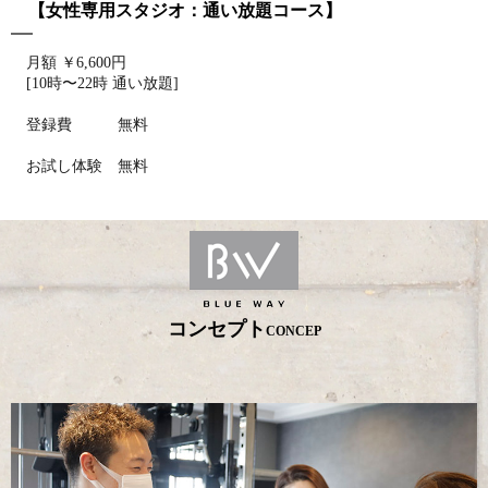
【女性専用スタジオ：通い放題コース】
2025/12/22
第2部｜筋肉が増えない原因【栄養・睡眠・生活習慣】
月額 ￥6,600円
[10時〜22時 通い放題]
2025/12/21
更年期と栄養の関係って？
登録費 無料
2025/12/18
お試し体験 無料
筋トレの効果が出ない原因【筋トレ編】
2025/12/16
年末年始休業日のお知らせ
2025/12/07
SNSのトレーニング動画を真似してもいい？
コンセプト
CONCEP