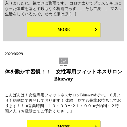
入りましたね。気づけば梅雨です。 コロナ太りでプラス３キロに
なった体重を落とす暇もなく梅雨でっす。。 そして夏。。 マスク
生活をしているので、せめて服は涼 […]
MORE
2020/06/29
体を動かす習慣！！ 女性専用フィットネスサロン
Blueway
こんばんは！女性専用フィットネスサロンBluewaydです。 ６月よ
り予約制にて再開しております！ 体験、見学も是非お待ちしてお
ります！！ ●営業時間：１０：００〜２１：００ ●予約制：２時
間／人（お電話にてご予約くださ […]
MORE