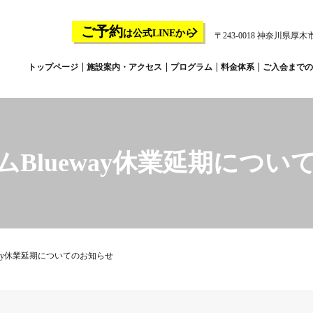
ご予約
は公式LINEから
〒243-0018 神奈川県厚木市
トップページ
施設案内・アクセス
プログラム
料金体系
ご入会までの
ムBlueway休業延期につい
way休業延期についてのお知らせ