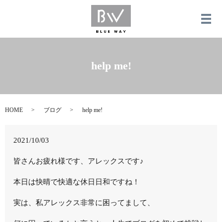
メ
help me!
HOME
ブログ
help me!
2021/10/03
皆さんお疲れ様です、アレックスです♪
本日は快晴で快適な休日日和ですね！
実は、私アレックス非常に困ってまして、