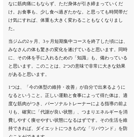
なに筋肉痛にもならず、ただ身体が引き締まっていくだ
け。お食事も、少し食べ過ぎたかな。と思っても時間帯だ
け気にすれば、体重も大きく変わることもなくなりまし
た。
当ジムの2ヶ月、3ヶ月短期集中コースを終了した頃には、
みなさんの体も驚きの変化を遂げていると思います。同時
に、その体を手に入れるための「知識」も、備わっている
と思います。このことは、2つの意味で非常に大きな効果
があると思います。
1つは、「今の体型の維持・改善」が自分で出来るように
なるということ。正しい運動と食事によって得た体は、適
度な筋肉がつき、パーソナルトレーナーによる指導の前よ
りも、確実に「代謝が良い状態」、つまりエネルギーを消
費しやすく痩せやすい状態になるはずです。その生活を維
持できれば、ダイエットにつきものな「リバウンド」を防
ぐことができます。