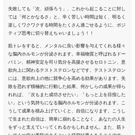
失敗しても「次、頑張ろう」、これから起こることに対し
ては「何とかなるさ」と。辛く苦しい時間は短く、明るく
楽しくワクワクする時間をたくさん過ごせるように、ポジ
ティブ思考に切り替えちゃいましょう！！
筋トレをすると、メンタルに良い影響を与えてくれる様々
な脳内ホルモンが分泌されます。幸福物質と呼ばれるドー
パミン、精神安定を司り気分を高揚させるセロトニン、意
欲向上に関わるテストステロンなどです。テストステロン
には、意欲向上の他に競争心を高める効果があります。失
敗を恐れず積極的に行動した結果、何かしらの成果が得ら
れれば、「次もまた成功させたい」「もっと上を目指した
い」という気持ちになる脳内ホルモンが分泌されます。こ
うして成果を積み上げていくと、自信になります。こうし
て生まれた自信は、簡単に崩れることなく、あなたの人生
をずっと支えていってくれるかもしれません。また、筋ト