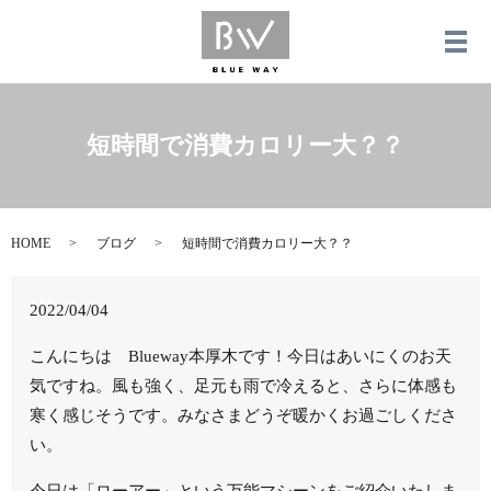
メ
短時間で消費カロリー大？？
HOME
ブログ
短時間で消費カロリー大？？
2022/04/04
こんにちは Blueway本厚木です！今日はあいにくのお天
気ですね。風も強く、足元も雨で冷えると、さらに体感も
寒く感じそうです。みなさまどうぞ暖かくお過ごしくださ
い。
今日は「ローアー」という万能マシーンをご紹介いたしま