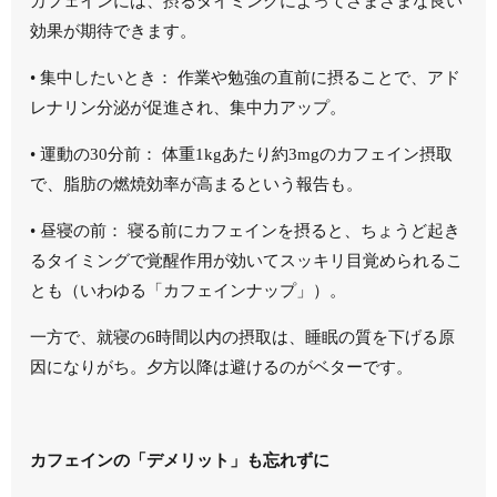
カフェインには、摂るタイミングによってさまざまな良い
効果が期待できます。
•
集中したいとき：
作業や勉強の直前に摂ることで、アド
レナリン分泌が促進され、集中力アップ。
•
運動の30分前：
体重1kgあたり約3mgのカフェイン摂取
で、脂肪の燃焼効率が高まるという報告も。
•
昼寝の前：
寝る前にカフェインを摂ると、ちょうど起き
るタイミングで覚醒作用が効いてスッキリ目覚められるこ
とも（いわゆる「カフェインナップ」）。
一方で、
就寝の6時間以内
の摂取は、睡眠の質を下げる原
因になりがち。夕方以降は避けるのがベターです。
カフェインの「デメリット」も忘れずに