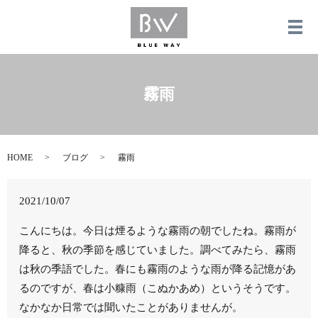
メ
霧雨
HOME
ブログ
霧雨
2021/10/07
こんにちは。今日は煙るような霧雨の朝でしたね。霧雨が
降ると、秋の季節を感じていました。調べてみたら、霧雨
は秋の季語でした。春にも霧雨のような雨が降る記憶があ
るのですが、春は小糠雨（こぬかあめ）というそうです。
なかなか日常では聞いたことがありませんが。