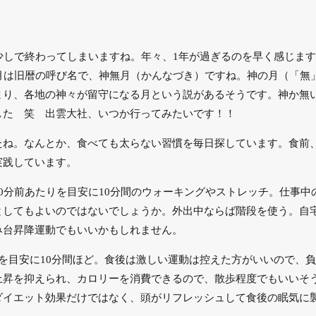
少しで終わってしまいますね。年々、1年が過ぎるのを早く感じます
0月は旧暦の呼び名で、神無月（かんなづき）ですね。神の月（「無
まり、各地の神々が留守になる月という説があるそうです。神か無
した 笑 出雲大社、いつか行ってみたいです！！
たね。なんとか、食べても太らない習慣を毎日探しています。食前
実践しています。
0分前あたりを目安に10分間のウォーキングやストレッチ。仕事
としてもよいのではないでしょうか。外出中ならば階段を使う。自
み台昇降運動でもいいかもしれません。
を目安に10分間ほど。食後は激しい運動は控えた方がいいので、
上昇を抑えられ、カロリーを消費できるので、散歩程度でもいいそ
ダイエット効果だけではなく、頭がリフレッシュして食後の眠気に