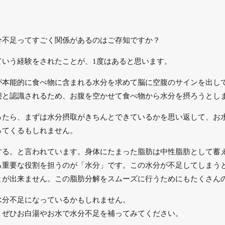
分不足ってすごく関係があるのはご存知ですか？
ていう経験をされたことが、1度はあると思います。
が本能的に食べ物に含まれる水分を求めて脳に空腹のサインを出し
態と認識されるため、お腹を空かせて食べ物から水分を摂ろうとし
ったら、まずは水分摂取がきちんとできているかを思い返して、お
ってくるもしれません。
する。と言われています。身体にたまった脂肪は中性脂肪として蓄
る重要な役割を担うのが「水分」です。この水分が不足してしまう
とが出来ません。この脂肪分解をスムーズに行うためにもたくさん
水分不足になっているかもしれません。
、ぜひお白湯やお水で水分不足を補ってみてください。